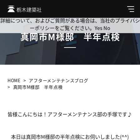
Cookie を使用して、お客様の活動を追跡してもよろしいです
か? 当社ではお客様のプライバシーを極めて重視しています。
メ
ニ
詳細について、およびご質問がある場合は、当社のプライバシ
ュ
ーポリシーをご覧ください。
Yes
No
ー
真岡市M様邸 半年点検
HOME
アフターメンテナンスブログ
真岡市M様邸 半年点検
皆様こんにちは！アフターメンテナンス部の手塚です♪
本日は真岡市M様邸の半年点検にお伺いしました(^^)