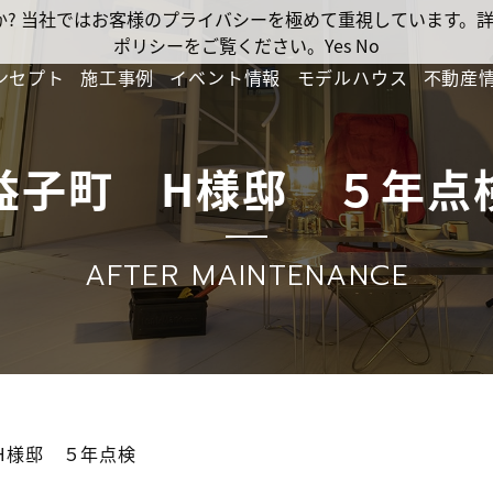
ですか? 当社ではお客様のプライバシーを極めて重視しています
ポリシーをご覧ください。
Yes
No
ンセプト
施工事例
イベント情報
モデルハウス
不動産
益子町 H様邸 ５年点
AFTER MAINTENANCE
H様邸 ５年点検