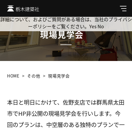
Cookie を使用して、お客様の活動を追跡してもよろしいです
か? 当社ではお客様のプライバシーを極めて重視しています。
メ
ニ
詳細について、およびご質問がある場合は、当社のプライバシ
ュ
ーポリシーをご覧ください。
Yes
No
ー
現場見学会
HOME
その他
現場見学会
本日と明日にかけて、佐野支店では群馬県太田
市でHP非公開の現場見学会を行いします。今
回のプランは、中空層のある独特のプランで一