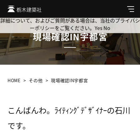
Cookie を使用して、お客様の活動を追跡してもよろしいです
か? 当社ではお客様のプライバシーを極めて重視しています。
メ
ニ
詳細について、およびご質問がある場合は、当社のプライバシ
ュ
ーポリシーをご覧ください。
Yes
No
ー
現場確認IN宇都宮
HOME
その他
現場確認IN宇都宮
こんばんわ。ﾗｲﾃｨﾝｸﾞﾃﾞｻﾞｲﾅｰの石川
です。