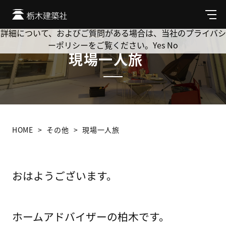
Cookie を使用して、お客様の活動を追跡してもよろしいです
か? 当社ではお客様のプライバシーを極めて重視しています。
メ
ニ
詳細について、およびご質問がある場合は、当社のプライバシ
ュ
ーポリシーをご覧ください。
Yes
No
ー
現場一人旅
HOME
その他
現場一人旅
おはようございます。
ホームアドバイザーの柏木です。