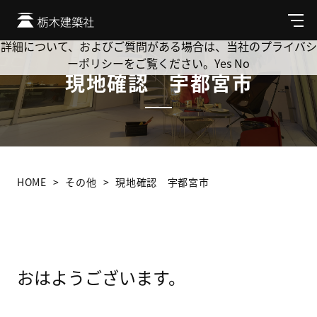
Cookie を使用して、お客様の活動を追跡してもよろしいです
か? 当社ではお客様のプライバシーを極めて重視しています。
メ
ニ
詳細について、およびご質問がある場合は、当社のプライバシ
ュ
ーポリシーをご覧ください。
Yes
No
ー
現地確認 宇都宮市
HOME
その他
現地確認 宇都宮市
おはようございます。