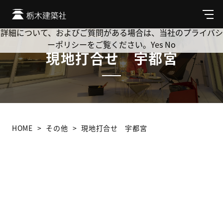
Cookie を使用して、お客様の活動を追跡してもよろしいです
か? 当社ではお客様のプライバシーを極めて重視しています。
メ
ニ
詳細について、およびご質問がある場合は、当社のプライバシ
ュ
ーポリシーをご覧ください。
Yes
No
ー
現地打合せ 宇都宮
HOME
その他
現地打合せ 宇都宮