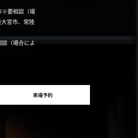
市※要相談（場
陸大宮市、常陸
相談（場合によ
来場予約