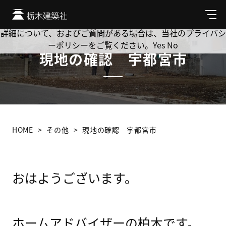
Cookie を使用して、お客様の活動を追跡してもよろしいです
か? 当社ではお客様のプライバシーを極めて重視しています。
メ
ニ
詳細について、およびご質問がある場合は、当社のプライバシ
ュ
ーポリシーをご覧ください。
Yes
No
ー
現地の確認 宇都宮市
HOME
その他
現地の確認 宇都宮市
おはようございます。
ホームアドバイザーの柏木です。