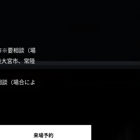
市※要相談（場
陸大宮市、常陸
相談（場合によ
来場予約