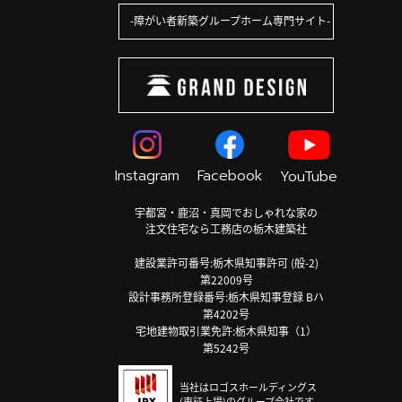
障がい者新築グループホーム専門サイト
Instagram
Facebook
YouTube
宇都宮・鹿沼・真岡でおしゃれな家の
注文住宅なら工務店の栃木建築社
建設業許可番号:栃木県知事許可 (般-2)
第22009号
設計事務所登録番号:栃木県知事登録 Bハ
第4202号
宅地建物取引業免許:栃木県知事（1）
第5242号
当社はロゴスホールディングス
(東証上場)のグループ会社です