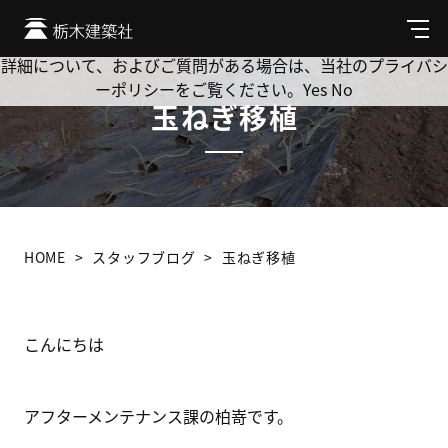
Cookie を使用して、お客様の活動を追跡してもよろしいです
か? 当社ではお客様のプライバシーを極めて重視しています。
メ
ニ
詳細について、およびご質問がある場合は、当社のプライバシ
ュ
ーポリシーをご覧ください。
Yes
No
ー
玉ねぎ移植
HOME
スタッフブログ
玉ねぎ移植
こんにちは
アフターメンテナンス課の柏嵜です。