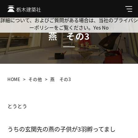
Cookie を使用して、お客様の活動を追跡してもよろしいです
か? 当社ではお客様のプライバシーを極めて重視しています。
メ
ニ
詳細について、およびご質問がある場合は、当社のプライバシ
ュ
ーポリシーをご覧ください。
Yes
No
ー
燕 その3
HOME
その他
燕 その3
とうとう
うちの玄関先の燕の子供が3羽孵ってまし