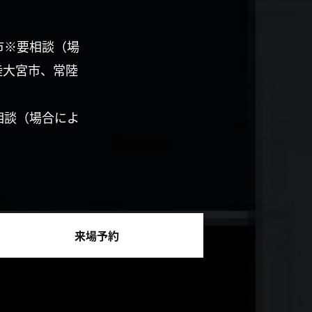
市※要相談（場
陸大宮市、常陸
相談（場合によ
来場予約