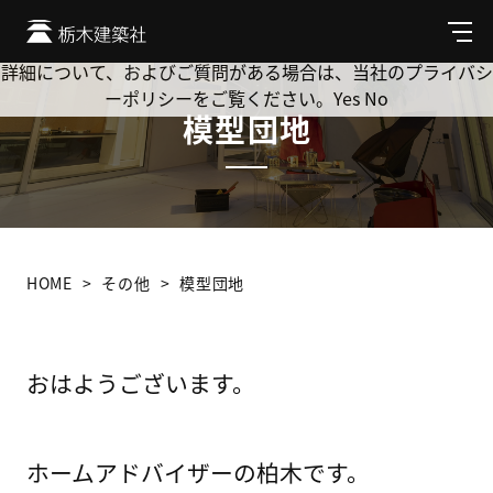
Cookie を使用して、お客様の活動を追跡してもよろしいです
か? 当社ではお客様のプライバシーを極めて重視しています。
メ
ニ
詳細について、およびご質問がある場合は、当社のプライバシ
ュ
ーポリシーをご覧ください。
Yes
No
ー
模型団地
HOME
その他
模型団地
おはようございます。
ホームアドバイザーの柏木です。