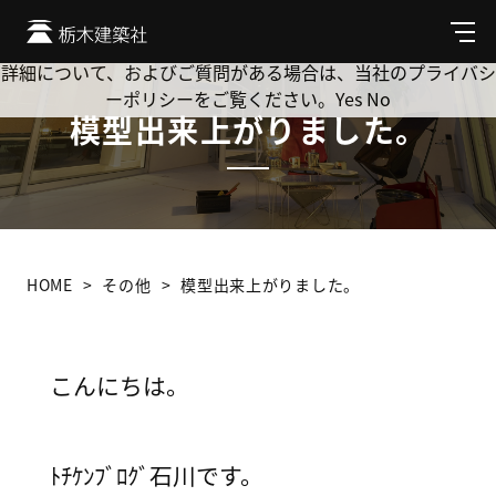
Cookie を使用して、お客様の活動を追跡してもよろしいです
か? 当社ではお客様のプライバシーを極めて重視しています。
メ
ニ
詳細について、およびご質問がある場合は、当社のプライバシ
ュ
ーポリシーをご覧ください。
Yes
No
ー
模型出来上がりました。
HOME
その他
模型出来上がりました。
こんにちは。
ﾄﾁｹﾝﾌﾞﾛｸﾞ石川です。