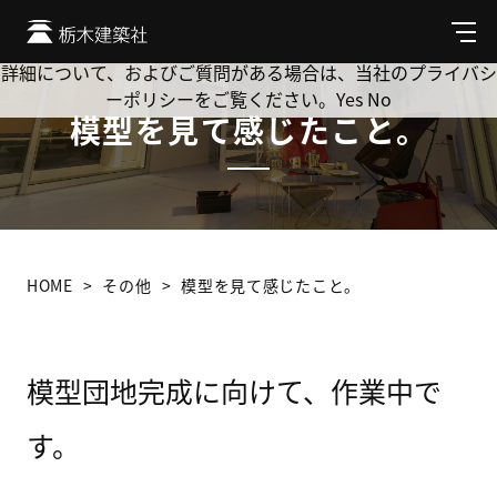
Cookie を使用して、お客様の活動を追跡してもよろしいです
か? 当社ではお客様のプライバシーを極めて重視しています。
メ
ニ
詳細について、およびご質問がある場合は、当社のプライバシ
ュ
ーポリシーをご覧ください。
Yes
No
ー
模型を見て感じたこと。
HOME
その他
模型を見て感じたこと。
模型団地完成に向けて、作業中で
す。