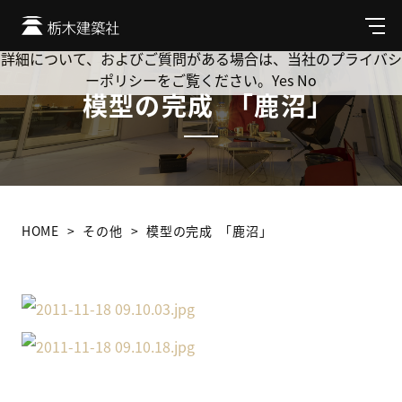
Cookie を使用して、お客様の活動を追跡してもよろしいです
か? 当社ではお客様のプライバシーを極めて重視しています。
メ
ニ
詳細について、およびご質問がある場合は、当社のプライバシ
ュ
ーポリシーをご覧ください。
Yes
No
ー
模型の完成 ｢鹿沼｣
HOME
その他
模型の完成 ｢鹿沼｣