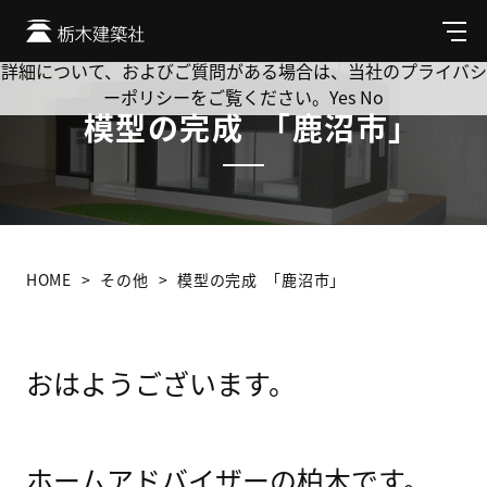
Cookie を使用して、お客様の活動を追跡してもよろしいです
か? 当社ではお客様のプライバシーを極めて重視しています。
メ
ニ
詳細について、およびご質問がある場合は、当社のプライバシ
ュ
ーポリシーをご覧ください。
Yes
No
ー
模型の完成 ｢鹿沼市｣
HOME
その他
模型の完成 ｢鹿沼市｣
おはようございます。
ホームアドバイザーの柏木です。