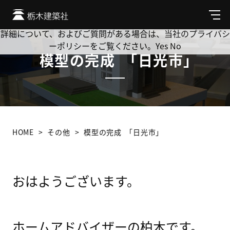
Cookie を使用して、お客様の活動を追跡してもよろしいです
か? 当社ではお客様のプライバシーを極めて重視しています。
メ
ニ
詳細について、およびご質問がある場合は、当社のプライバシ
ュ
ーポリシーをご覧ください。
Yes
No
ー
模型の完成 ｢日光市｣
HOME
その他
模型の完成 ｢日光市｣
おはようございます。
ホームアドバイザーの柏木です。