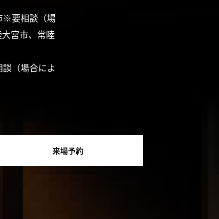
市※要相談（場
陸大宮市、常陸
相談（場合によ
来場予約