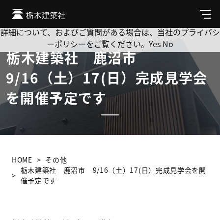
Cookie を使用して、お客様の活動を追跡してもよろしいです
か? 当社ではお客様のプライバシーを極めて重視しています。
メ
ニ
詳細について、およびご質問がある場合は、当社のプライバシ
ュ
ーポリシーをご覧ください。
Yes
No
ー
栃木建築社 鹿沼市
9/16（土）17(日）完成見学会
を開催予定です
HOME
その他
栃木建築社 鹿沼市 9/16（土）17(日）完成見学会を開
催予定です