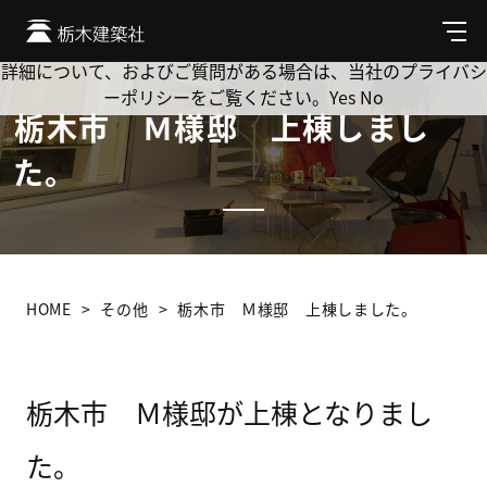
Cookie を使用して、お客様の活動を追跡してもよろしいです
か? 当社ではお客様のプライバシーを極めて重視しています。
メ
ニ
詳細について、およびご質問がある場合は、当社のプライバシ
ュ
ーポリシーをご覧ください。
Yes
No
ー
栃木市 Ｍ様邸 上棟しまし
た。
HOME
その他
栃木市 Ｍ様邸 上棟しました。
栃木市 Ｍ様邸が上棟となりまし
た。