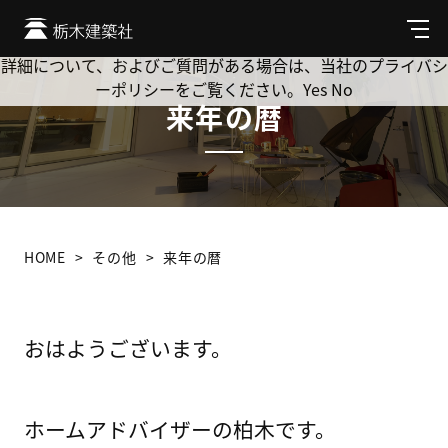
Cookie を使用して、お客様の活動を追跡してもよろしいです
か? 当社ではお客様のプライバシーを極めて重視しています。
メ
ニ
詳細について、およびご質問がある場合は、当社のプライバシ
ュ
ーポリシーをご覧ください。
Yes
No
ー
来年の暦
HOME
その他
来年の暦
おはようございます。
ホームアドバイザーの柏木です。