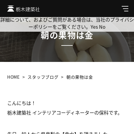
Cookie を使用して、お客様の活動を追跡してもよろしいです
か? 当社ではお客様のプライバシーを極めて重視しています。
メ
ニ
詳細について、およびご質問がある場合は、当社のプライバシ
ュ
ーポリシーをご覧ください。
Yes
No
ー
朝の果物は金
HOME
スタッフブログ
朝の果物は金
こんにちは！
栃木建築社 インテリアコーディネーターの保科です。