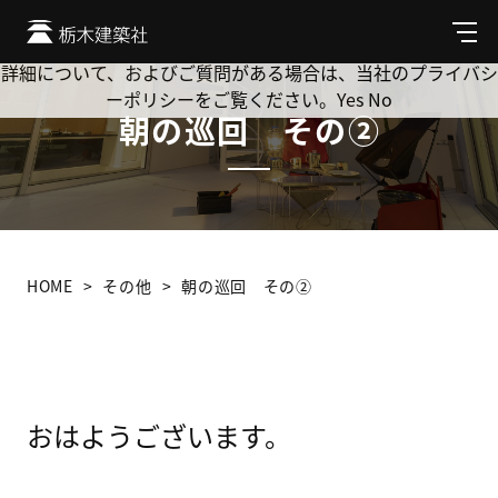
Cookie を使用して、お客様の活動を追跡してもよろしいです
か? 当社ではお客様のプライバシーを極めて重視しています。
メ
ニ
詳細について、およびご質問がある場合は、当社のプライバシ
ュ
ーポリシーをご覧ください。
Yes
No
ー
朝の巡回 その②
HOME
その他
朝の巡回 その②
おはようございます。