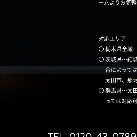
ームよりお気軽
対応エリア
〇 栃木県全域
〇 茨城県…結
合によって
太田市、那
〇 群馬県…太
っては対応
TEL.
0120-43-0789