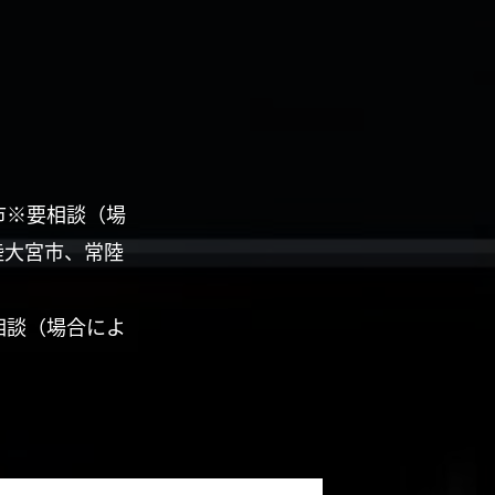
市※要相談（場
陸大宮市、常陸
相談（場合によ