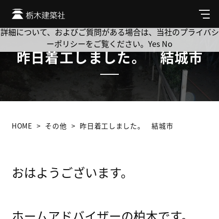
Cookie を使用して、お客様の活動を追跡してもよろしいです
か? 当社ではお客様のプライバシーを極めて重視しています。
メ
ニ
詳細について、およびご質問がある場合は、当社のプライバシ
ュ
ーポリシーをご覧ください。
Yes
No
ー
昨日着工しました。 結城市
HOME
その他
昨日着工しました。 結城市
おはようございます。
ホームアドバイザーの柏木です。