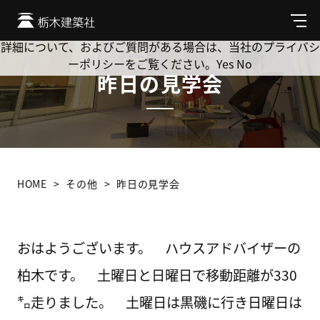
Cookie を使用して、お客様の活動を追跡してもよろしいです
か? 当社ではお客様のプライバシーを極めて重視しています。
メ
ニ
詳細について、およびご質問がある場合は、当社のプライバシ
ュ
ーポリシーをご覧ください。
Yes
No
ー
昨日の見学会
HOME
その他
昨日の見学会
おはようございます。 ハウスアドバイザーの
柏木です。 土曜日と日曜日で移動距離が330
㌔走りました。 土曜日は黒磯に行き日曜日は