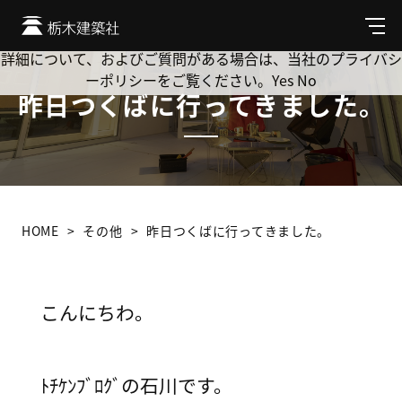
Cookie を使用して、お客様の活動を追跡してもよろしいです
か? 当社ではお客様のプライバシーを極めて重視しています。
メ
ニ
詳細について、およびご質問がある場合は、当社のプライバシ
ュ
ーポリシーをご覧ください。
Yes
No
ー
昨日つくばに行ってきました。
HOME
その他
昨日つくばに行ってきました。
こんにちわ。
ﾄﾁｹﾝﾌﾞﾛｸﾞの石川です。