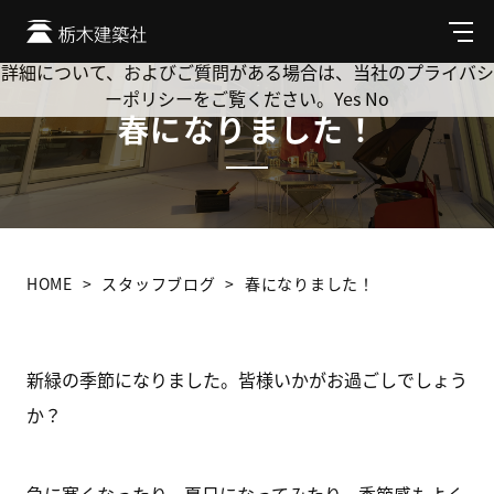
Cookie を使用して、お客様の活動を追跡してもよろしいです
か? 当社ではお客様のプライバシーを極めて重視しています。
メ
ニ
詳細について、およびご質問がある場合は、当社のプライバシ
ュ
ーポリシーをご覧ください。
Yes
No
ー
春になりました！
HOME
スタッフブログ
春になりました！
新緑の季節になりました。皆様いかがお過ごしでしょう
か？