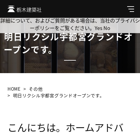
Cookie を使用して、お客様の活動を追跡してもよろしいです
か? 当社ではお客様のプライバシーを極めて重視しています。
メ
ニ
詳細について、およびご質問がある場合は、当社のプライバシ
ュ
ーポリシーをご覧ください。
Yes
No
ー
明日リクシル宇都宮グランドオ
ープンです。
HOME
その他
明日リクシル宇都宮グランドオープンです。
こんにちは。ホームアドバ