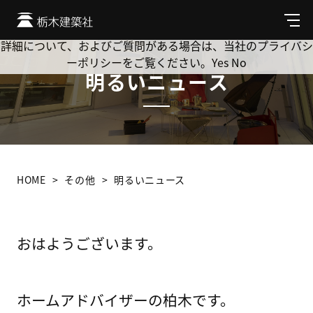
Cookie を使用して、お客様の活動を追跡してもよろしいです
か? 当社ではお客様のプライバシーを極めて重視しています。
メ
ニ
詳細について、およびご質問がある場合は、当社のプライバシ
ュ
ーポリシーをご覧ください。
Yes
No
ー
明るいニュース
HOME
その他
明るいニュース
おはようございます。
ホームアドバイザーの柏木です。