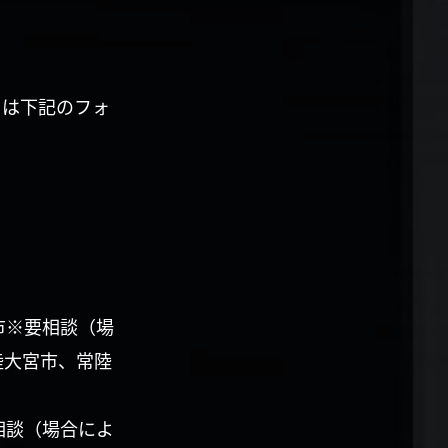
くは下記のフォ
市※要相談（場
陸大宮市、常陸
相談（場合によ