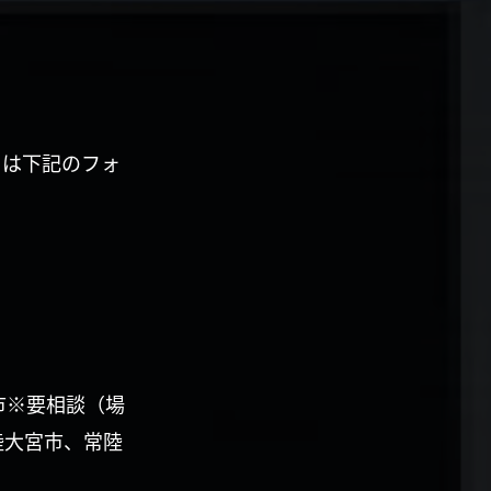
くは下記のフォ
市※要相談（場
陸大宮市、常陸