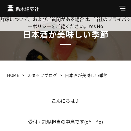
Cookie を使用して、お客様の活動を追跡してもよろしいです
か? 当社ではお客様のプライバシーを極めて重視しています。
メ
ニ
詳細について、およびご質問がある場合は、当社のプライバシ
ュ
ーポリシーをご覧ください。
Yes
No
ー
日本酒が美味しい季節
HOME
スタッフブログ
日本酒が美味しい季節
こんにちは♪
受付・託児担当の中島です(o^―^o)