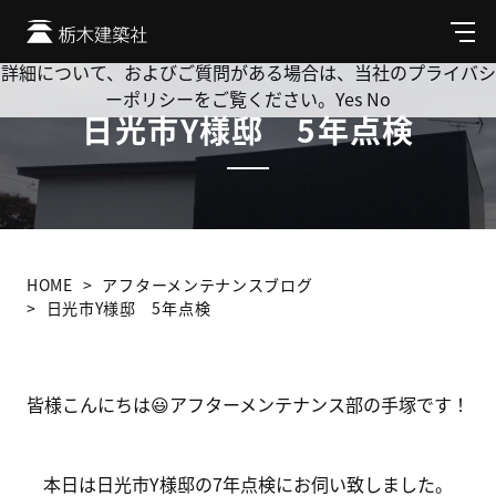
Cookie を使用して、お客様の活動を追跡してもよろしいです
か? 当社ではお客様のプライバシーを極めて重視しています。
メ
ニ
詳細について、およびご質問がある場合は、当社のプライバシ
ュ
ーポリシーをご覧ください。
Yes
No
ー
日光市Y様邸 5年点検
HOME
アフターメンテナンスブログ
日光市Y様邸 5年点検
皆様こんにちは
😃
アフターメンテナンス部の手塚です！
本日は日光市
Y
様邸の
7
年点検にお伺い致しました。