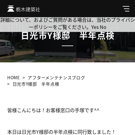
Cookie を使用して、お客様の活動を追跡してもよろしいです
か? 当社ではお客様のプライバシーを極めて重視しています。
メ
ニ
詳細について、およびご質問がある場合は、当社のプライバシ
ュ
ーポリシーをご覧ください。
Yes
No
ー
日光市Y様邸 半年点検
HOME
アフターメンテナンスブログ
日光市Y様邸 半年点検
皆様こんにちは！お客様窓口の手塚です^^
本日は日光市Y様邸の半年点検に同行致しました！