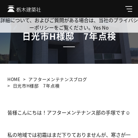
Cookie を使用して、お客様の活動を追跡してもよろしいです
か? 当社ではお客様のプライバシーを極めて重視しています。
メ
ニ
詳細について、およびご質問がある場合は、当社のプライバシ
ュ
ーポリシーをご覧ください。
Yes
No
ー
日光市H様邸 7年点検
HOME
アフターメンテナンスブログ
日光市H様邸 7年点検
皆様こんにちは！アフターメンテナンス部の手塚です☺
私の地域では初霜はまだ下りておりませんが、寒さが一