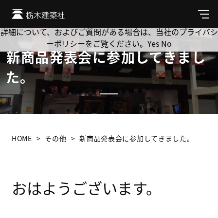
Cookie を使用して、お客様の活動を追跡してもよろしいです
か? 当社ではお客様のプライバシーを極めて重視しています。
メ
ニ
詳細について、およびご質問がある場合は、当社のプライバシ
ュ
ーポリシーをご覧ください。
Yes
No
ー
新商品発表会に参加してきまし
た。
HOME
その他
新商品発表会に参加してきました。
おはようございます。