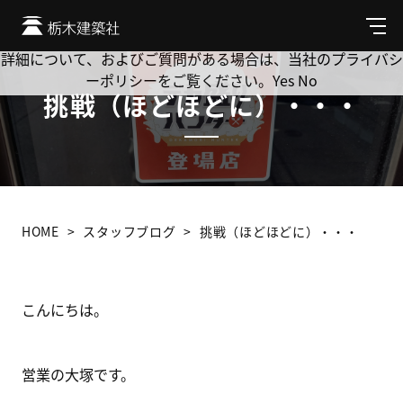
Cookie を使用して、お客様の活動を追跡してもよろしいです
か? 当社ではお客様のプライバシーを極めて重視しています。
メ
ニ
詳細について、およびご質問がある場合は、当社のプライバシ
ュ
ーポリシーをご覧ください。
Yes
No
ー
挑戦（ほどほどに）・・・
HOME
スタッフブログ
挑戦（ほどほどに）・・・
こんにちは。
営業の大塚です。