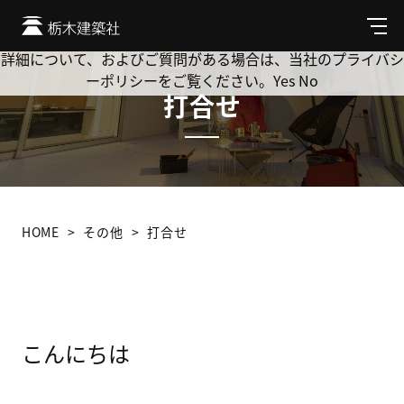
Cookie を使用して、お客様の活動を追跡してもよろしいです
か? 当社ではお客様のプライバシーを極めて重視しています。
メ
ニ
詳細について、およびご質問がある場合は、当社のプライバシ
ュ
ーポリシーをご覧ください。
Yes
No
ー
打合せ
HOME
その他
打合せ
こんにちは