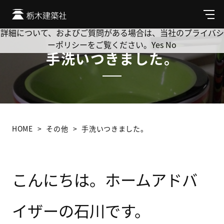
Cookie を使用して、お客様の活動を追跡してもよろしいです
か? 当社ではお客様のプライバシーを極めて重視しています。
メ
ニ
詳細について、およびご質問がある場合は、当社のプライバシ
ュ
ーポリシーをご覧ください。
Yes
No
ー
手洗いつきました。
HOME
その他
手洗いつきました。
こんにちは。ホームアドバ
イザーの石川です。