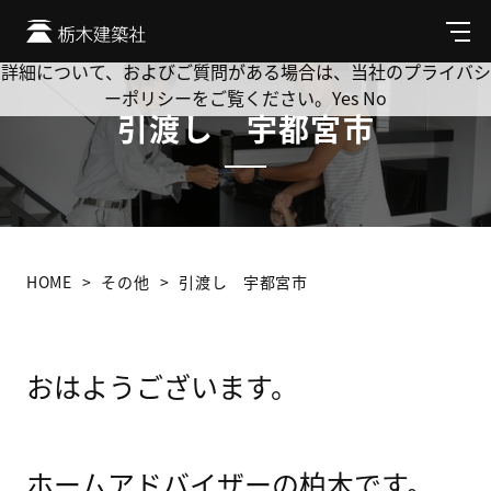
Cookie を使用して、お客様の活動を追跡してもよろしいです
か? 当社ではお客様のプライバシーを極めて重視しています。
メ
ニ
詳細について、およびご質問がある場合は、当社のプライバシ
ュ
ーポリシーをご覧ください。
Yes
No
ー
引渡し 宇都宮市
HOME
その他
引渡し 宇都宮市
おはようございます。
ホームアドバイザーの柏木です。