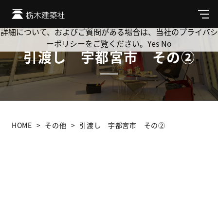
Cookie を使用して、お客様の活動を追跡してもよろしいです
か? 当社ではお客様のプライバシーを極めて重視しています。
メ
ニ
詳細について、およびご質問がある場合は、当社のプライバシ
ュ
ーポリシーをご覧ください。
Yes
No
ー
引渡し 宇都宮市 その②
HOME
その他
引渡し 宇都宮市 その②