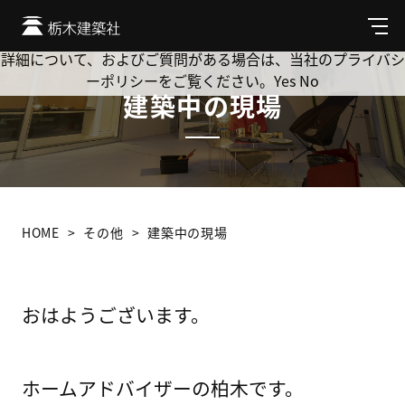
Cookie を使用して、お客様の活動を追跡してもよろしいです
か? 当社ではお客様のプライバシーを極めて重視しています。
メ
ニ
詳細について、およびご質問がある場合は、当社のプライバシ
ュ
ーポリシーをご覧ください。
Yes
No
ー
建築中の現場
HOME
その他
建築中の現場
おはようございます。
ホームアドバイザーの柏木です。