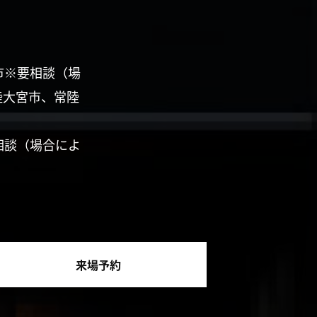
市※要相談（場
陸大宮市、常陸
相談（場合によ
来場予約