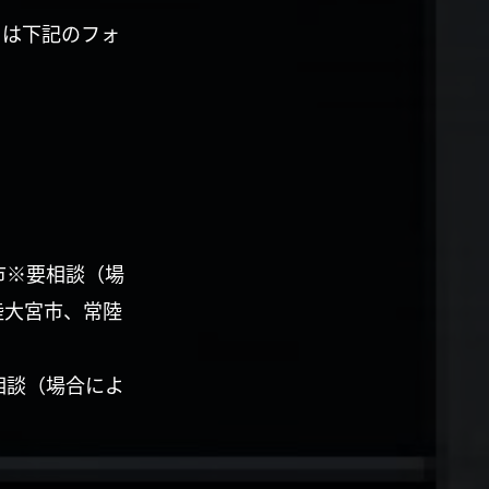
くは下記のフォ
市※要相談（場
陸大宮市、常陸
相談（場合によ