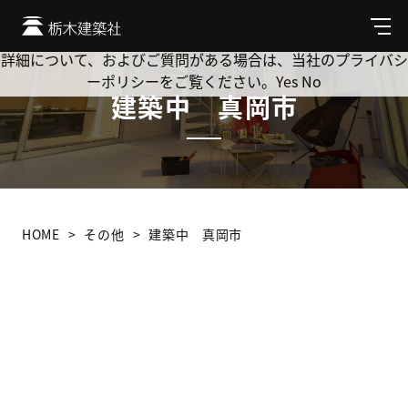
Cookie を使用して、お客様の活動を追跡してもよろしいです
か? 当社ではお客様のプライバシーを極めて重視しています。
メ
ニ
詳細について、およびご質問がある場合は、当社のプライバシ
ュ
ーポリシーをご覧ください。
Yes
No
ー
建築中 真岡市
HOME
その他
建築中 真岡市