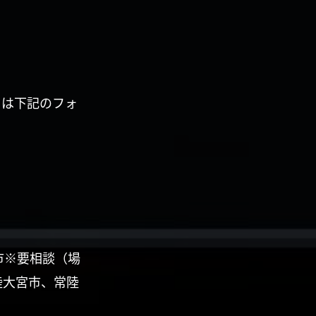
くは下記のフォ
市※要相談（場
陸大宮市、常陸