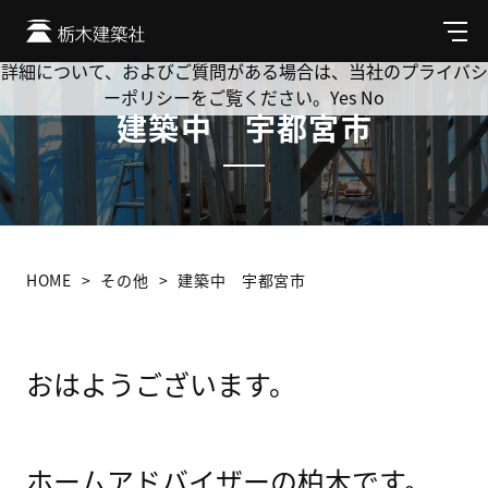
Cookie を使用して、お客様の活動を追跡してもよろしいです
か? 当社ではお客様のプライバシーを極めて重視しています。
メ
ニ
詳細について、およびご質問がある場合は、当社のプライバシ
ュ
ーポリシーをご覧ください。
Yes
No
ー
建築中 宇都宮市
HOME
その他
建築中 宇都宮市
おはようございます。
ホームアドバイザーの柏木です。